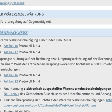
sprungspräferenz
DER PRÄFERENZGEWÄHRUNG
äferenzregelung auf Gegenseitigkeit
ERENZNACHWEISE
renverkehrsbescheinigung EUR.1 oder EUR-MED
Artikel 16
Protokoll Nr. 4
Artikel 17
Protokoll Nr. 4
sprungserklärung auf der Rechnung bzw. Ursprungserklärung auf der Rechnun
s zu einem Wert der enthaltenen Ursprungswaren von höchstens 6 000 Euro ohn
reinfachungen
Artikel 16
Protokoll Nr. 4
Artikel 22
Protokoll Nr. 4
Anerkennung
elektronisch ausgestellter Warenverkehrsbescheinigungen
Nr. 1/2023
des Gemischten Ausschusses des Übereinkommens und Anhang
Link zur Überprüfung der Echtheit der Warenverkehrsbescheinigungen:
http
query.customs.mof.gov.il/CustomsPilotWeb/CertificateOfOrigin
Beginn: 01.04.2024