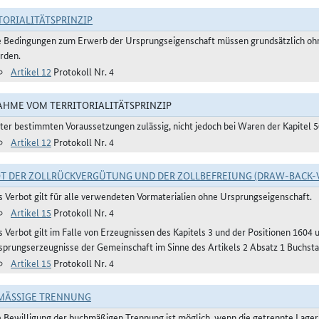
TORIALITÄTSPRINZIP
e Bedingungen zum Erwerb der Ursprungseigenschaft müssen grundsätzlich ohne
rden.
Artikel 12
Protokoll Nr. 4
HME VOM TERRITORIALITÄTSPRINZIP
ter bestimmten Voraussetzungen zulässig, nicht jedoch bei Waren der Kapitel 
Artikel 12
Protokoll Nr. 4
T DER ZOLLRÜCKVERGÜTUNG UND DER ZOLLBEFREIUNG (DRAW-BACK-
s Verbot gilt für alle verwendeten Vormaterialien ohne Ursprungseigenschaft.
Artikel 15
Protokoll Nr. 4
s Verbot gilt im Falle von Erzeugnissen des Kapitels 3 und der Positionen 1604
sprungserzeugnisse der Gemeinschaft im Sinne des Artikels 2 Absatz 1 Buchstab
Artikel 15
Protokoll Nr. 4
ÄSSIGE TRENNUNG
e Bewilligung der buchmäßigen Trennung ist möglich, wenn die getrennte Lager