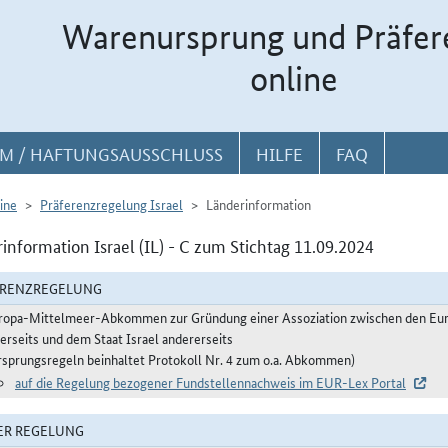
Warenursprung und Präfer
online
M / HAFTUNGSAUSSCHLUSS
HILFE
FAQ
ine
Präferenzregelung Israel
Länderinformation
information Israel (IL) - C zum Stichtag 11.09.2024
ERENZREGELUNG
ropa-Mittelmeer-Abkommen zur Gründung einer Assoziation zwischen den Euro
nerseits und dem Staat Israel andererseits
rsprungsregeln beinhaltet Protokoll Nr. 4 zum o.a. Abkommen)
auf die Regelung bezogener Fundstellennachweis im EUR-Lex Portal
ER REGELUNG