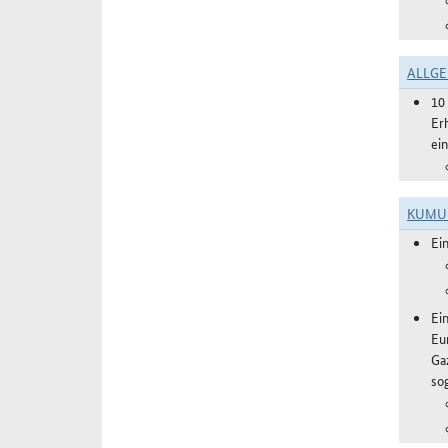
ALLGE
10
Er
ei
KUMU
Ei
Ei
Eu
Ga
sog