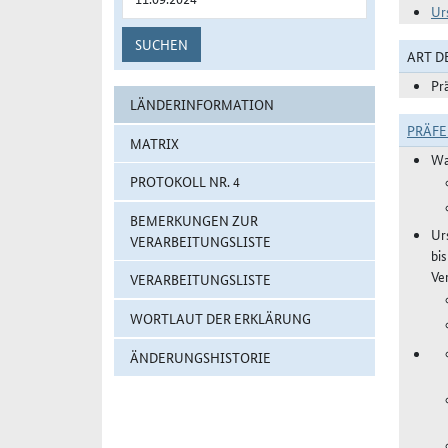
Ur
SUCHEN
ART 
Pr
LÄNDERINFORMATION
PRÄF
MATRIX
Wa
PROTOKOLL NR. 4
BEMERKUNGEN ZUR
Ur
VERARBEITUNGSLISTE
bi
Ve
VERARBEITUNGSLISTE
WORTLAUT DER ERKLÄRUNG
ÄNDERUNGSHISTORIE