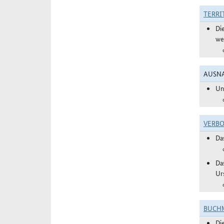
TERRI
Di
we
AUSNA
Un
VERBO
Da
Da
Ur
BUCHM
Di