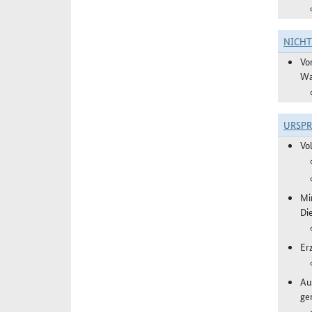
NICH
Vo
Wa
URSP
Vo
Mi
Di
Er
Aus
ge