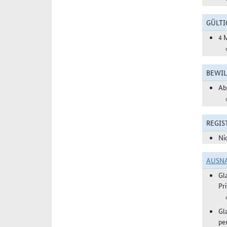
GÜLTI
4 
BEWIL
Ab
REGIS
Ni
AUSN
Gl
Pr
Gl
pe