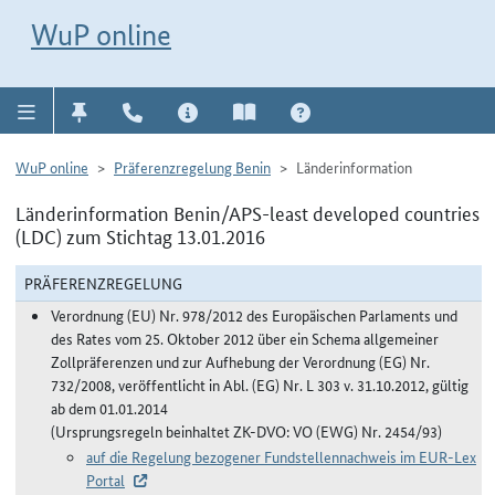
Direkt zur Navigation für Kontakt, Impressum, Aktuelles, Hilfe und FAQ
WuP-Navigation öffnen
Direkt zum Inhalt
WuP online
WuP online
Präferenzregelung Benin
Länderinformation
Länderinformation Benin/APS-least developed countries
(LDC) zum Stichtag 13.01.2016
PRÄFERENZREGELUNG
Verordnung (EU) Nr. 978/2012 des Europäischen Parlaments und
des Rates vom 25. Oktober 2012 über ein Schema allgemeiner
Zollpräferenzen und zur Aufhebung der Verordnung (EG) Nr.
732/2008, veröffentlicht in Abl. (EG) Nr. L 303 v. 31.10.2012, gültig
ab dem 01.01.2014
(Ursprungsregeln beinhaltet ZK-DVO: VO (EWG) Nr. 2454/93)
auf die Regelung bezogener Fundstellennachweis im EUR-Lex
Portal