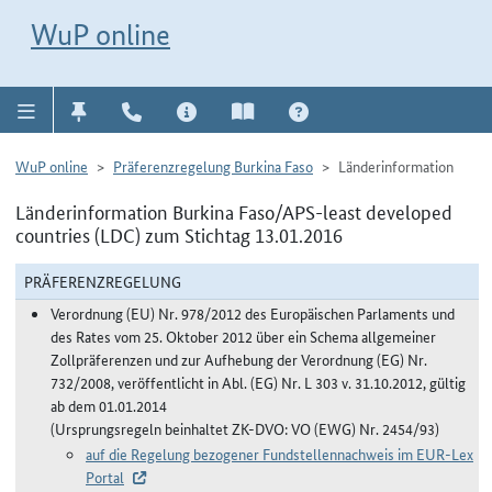
Direkt zur Navigation für Kontakt, Impressum, Aktuelles, Hilfe und FAQ
WuP-Navigation öffnen
Direkt zum Inhalt
WuP online
WuP online
Präferenzregelung Burkina Faso
Länderinformation
Länderinformation Burkina Faso/APS-least developed
countries (LDC) zum Stichtag 13.01.2016
PRÄFERENZREGELUNG
Verordnung (EU) Nr. 978/2012 des Europäischen Parlaments und
des Rates vom 25. Oktober 2012 über ein Schema allgemeiner
Zollpräferenzen und zur Aufhebung der Verordnung (EG) Nr.
732/2008, veröffentlicht in Abl. (EG) Nr. L 303 v. 31.10.2012, gültig
ab dem 01.01.2014
(Ursprungsregeln beinhaltet ZK-DVO: VO (EWG) Nr. 2454/93)
auf die Regelung bezogener Fundstellennachweis im EUR-Lex
Portal