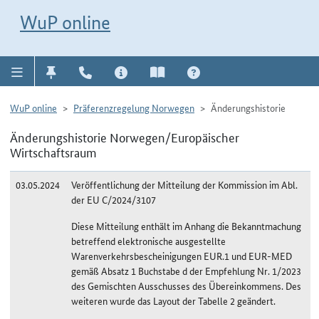
Direkt zur Navigation für Kontakt, Impressum, Aktuelles, Hilfe und FAQ
WuP-Navigation öffnen
Direkt zum Inhalt
WuP online
WuP online
Präferenzregelung Norwegen
Änderungshistorie
Änderungshistorie Norwegen/Europäischer
Wirtschaftsraum
03.05.2024
Veröffentlichung der Mitteilung der Kommission im Abl.
der EU C/2024/3107
Diese Mitteilung enthält im Anhang die Bekanntmachung
betreffend elektronische ausgestellte
Warenverkehrsbescheinigungen EUR.1 und EUR-MED
gemäß Absatz 1 Buchstabe d der Empfehlung Nr. 1/2023
des Gemischten Ausschusses des Übereinkommens. Des
weiteren wurde das Layout der Tabelle 2 geändert.