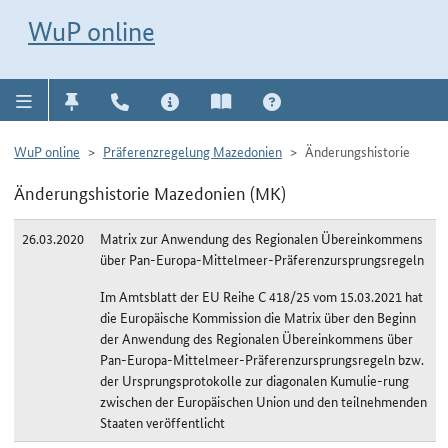
Direkt zur Navigation für Kontakt, Impressum, Aktuelles, Hilfe und FAQ
WuP-Navigation öffnen
Direkt zum Inhalt
WuP online
WuP online
Präferenzregelung Mazedonien
Änderungshistorie
Änderungshistorie Mazedonien (MK)
26.03.2020
Matrix zur Anwendung des Regionalen Übereinkommens
über Pan-Europa-Mittelmeer-Präferenzursprungsregeln
Im Amtsblatt der EU Reihe C 418/25 vom 15.03.2021 hat
die Europäische Kommission die Matrix über den Beginn
der Anwendung des Regionalen Übereinkommens über
Pan-Europa-Mittelmeer-Präferenzursprungsregeln bzw.
der Ursprungsprotokolle zur diagonalen Kumulie-rung
zwischen der Europäischen Union und den teilnehmenden
Staaten veröffentlicht