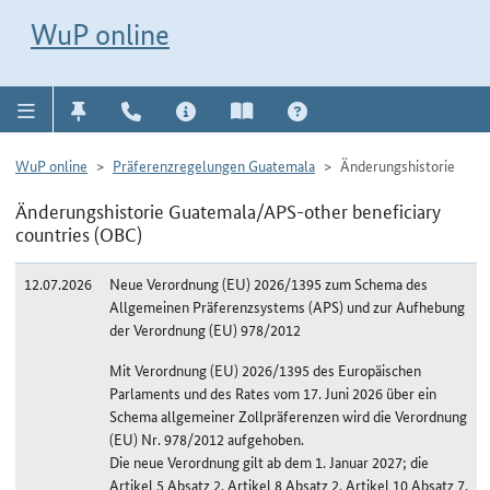
Direkt zur Navigation für Kontakt, Impressum, Aktuelles, Hilfe und FAQ
WuP-Navigation öffnen
Direkt zum Inhalt
WuP online
WuP online
Präferenzregelungen Guatemala
Änderungshistorie
Änderungshistorie Guatemala/APS-other beneficiary
countries (OBC)
12.07.2026
Neue Verordnung (EU) 2026/1395 zum Schema des
Allgemeinen Präferenzsystems (APS) und zur Aufhebung
der Verordnung (EU) 978/2012
Mit Verordnung (EU) 2026/1395 des Europäischen
Parlaments und des Rates vom 17. Juni 2026 über ein
Schema allgemeiner Zollpräferenzen wird die Verordnung
(EU) Nr. 978/2012 aufgehoben.
Die neue Verordnung gilt ab dem 1. Januar 2027; die
Artikel 5 Absatz 2, Artikel 8 Absatz 2, Artikel 10 Absatz 7,