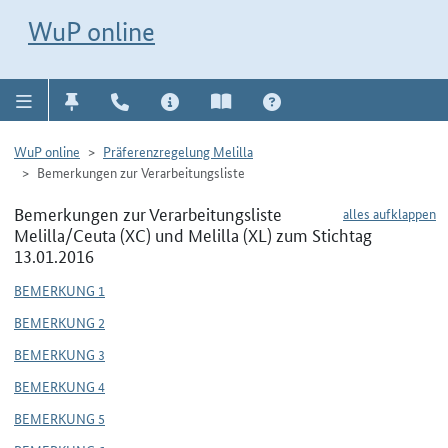
Direkt zur Navigation für Kontakt, Impressum, Aktuelles, Hilfe und FAQ
WuP-Navigation öffnen
Direkt zum Inhalt
WuP online
WuP online
Präferenzregelung Melilla
Bemerkungen zur Verarbeitungsliste
Bemerkungen zur Verarbeitungsliste
alles aufklappen
Melilla/Ceuta (XC) und Melilla (XL) zum Stichtag
13.01.2016
BEMERKUNG 1
BEMERKUNG 2
BEMERKUNG 3
BEMERKUNG 4
BEMERKUNG 5