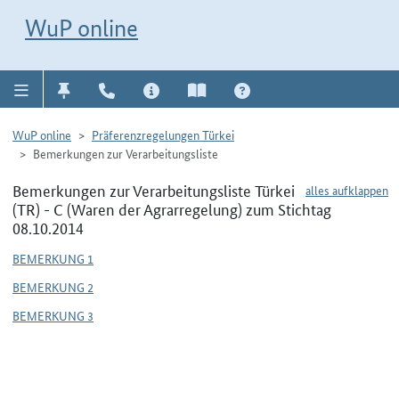
Direkt zur Navigation für Kontakt, Impressum, Aktuelles, Hilfe und FAQ
WuP-Navigation öffnen
Direkt zum Inhalt
WuP online
WuP online
Präferenzregelungen Türkei
Bemerkungen zur Verarbeitungsliste
Bemerkungen zur Verarbeitungsliste Türkei
alles aufklappen
(TR) - C (Waren der Agrarregelung) zum Stichtag
08.10.2014
BEMERKUNG 1
BEMERKUNG 2
BEMERKUNG 3