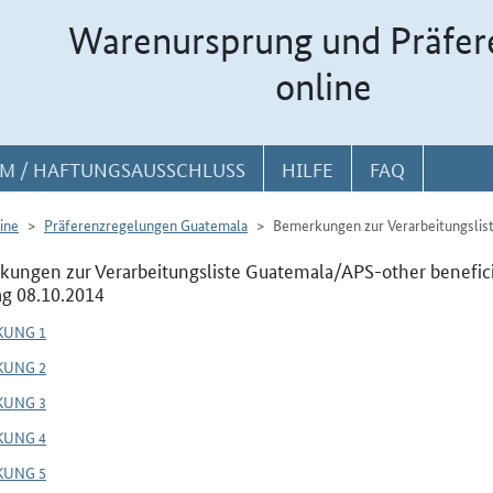
Warenursprung und Präfer
online
M / HAFTUNGSAUSSCHLUSS
HILFE
FAQ
ine
Präferenzregelungen Guatemala
Bemerkungen zur Verarbeitungslis
ungen zur Verarbeitungsliste Guatemala/APS-other benefici
ag 08.10.2014
KUNG 1
KUNG 2
KUNG 3
KUNG 4
KUNG 5