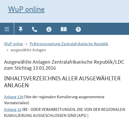
Direkt zur Navigation für Kontakt, Impressum, Aktuelles, Hilfe und FAQ
WuP-Navigation öffnen
Direkt zum Inhalt
WuP online
WuP online
Präferenzregelung Zentralafrikanische Republik
ausgewählte Anlagen
Ausgewählte Anlagen Zentralafrikanische Republik/LDC
zum Stichtag 13.01.2016
INHALTSVERZEICHNIS ALLER AUSGEWÄHLTER
ANLAGEN
Anhang 13b
(Von der regionalen Kumulierung ausgenommene
Vormaterialien)
Anhang 16
(BE- ODER VERARBEITUNGEN, DIE VON DER REGIONALEN
KUMULIERUNG AUSGESCHLOSSEN SIND (APS) )