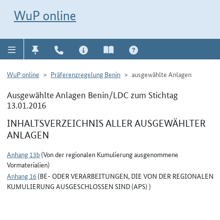
Direkt zur Navigation für Kontakt, Impressum, Aktuelles, Hilfe und FAQ
WuP-Navigation öffnen
Direkt zum Inhalt
WuP online
WuP online
Präferenzregelung Benin
ausgewählte Anlagen
Ausgewählte Anlagen Benin/LDC zum Stichtag
13.01.2016
INHALTSVERZEICHNIS ALLER AUSGEWÄHLTER
ANLAGEN
Anhang 13b
(Von der regionalen Kumulierung ausgenommene
Vormaterialien)
Anhang 16
(BE- ODER VERARBEITUNGEN, DIE VON DER REGIONALEN
KUMULIERUNG AUSGESCHLOSSEN SIND (APS) )