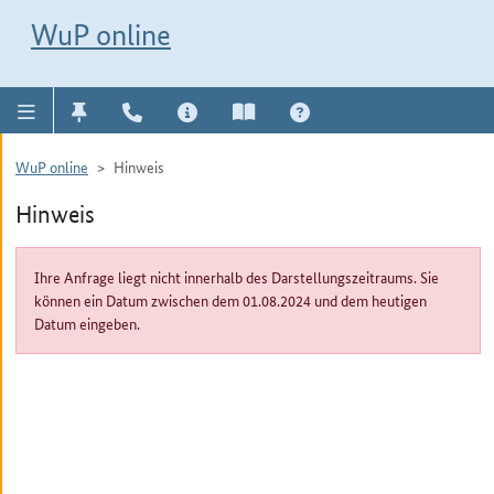
Direkt zur Navigation für Kontakt, Impressum, Aktuelles, Hilfe und FAQ
WuP-Navigation öffnen
Direkt zum Inhalt
WuP online
WuP online
Hinweis
Hinweis
Ihre Anfrage liegt nicht innerhalb des Darstellungszeitraums. Sie
können ein Datum zwischen dem 01.08.2024 und dem heutigen
Datum eingeben.