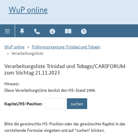
Direkt zur Navigation für Kontakt, Impressum, Aktuelles, Hilfe und FAQ
WuP-Navigation öffnen
Direkt zum Inhalt
WuP online
WuP online
Präferenzregelung Trinidad und Tobago
Verarbeitungsliste
Verarbeitungsliste Trinidad und Tobago/CARIFORUM
zum Stichtag 21.11.2023
Hinweis:
Diese Verarbeitungsliste besitzt den HS-Stand 1996.
Kapitel/HS-Position:
Bitte die gewünschte HS-Position oder das gewünschte Kapitel in das
vorstehende Formular eingeben und auf "suchen" klicken.