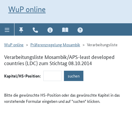
Direkt zur Navigation für Kontakt, Impressum, Aktuelles, Hilfe und FAQ
WuP-Navigation öffnen
Direkt zum Inhalt
WuP online
WuP online
Präferenzregelung Mosambik
Verarbeitungsliste
Verarbeitungsliste Mosambik/APS-least developed
countries (LDC) zum Stichtag 08.10.2014
Kapitel/HS-Position:
Bitte die gewünschte HS-Position oder das gewünschte Kapitel in das
vorstehende Formular eingeben und auf "suchen" klicken.