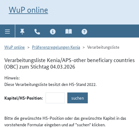
Direkt zur Navigation für Kontakt, Impressum, Aktuelles, Hilfe und FAQ
WuP-Navigation öffnen
Direkt zum Inhalt
WuP online
WuP online
Präferenzregelungen Kenia
Verarbeitungsliste
Verarbeitungsliste Kenia/APS-other beneficiary countries
(OBC) zum Stichtag 04.03.2026
Hinweis:
Diese Verarbeitungsliste besitzt den HS-Stand 2022.
Kapitel/HS-Position:
Bitte die gewünschte HS-Position oder das gewünschte Kapitel in das
vorstehende Formular eingeben und auf "suchen" klicken.