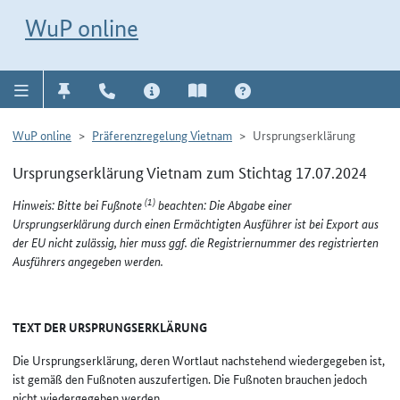
Direkt zur Navigation für Kontakt, Impressum, Aktuelles, Hilfe und FAQ
WuP-Navigation öffnen
Direkt zum Inhalt
WuP online
WuP online
Präferenzregelung Vietnam
Ursprungserklärung
Ursprungserklärung Vietnam zum Stichtag 17.07.2024
(1)
Hinweis: Bitte bei Fußnote
beachten: Die Abgabe einer
Ursprungserklärung durch einen Ermächtigten Ausführer ist bei Export aus
der EU nicht zulässig, hier muss ggf. die Registriernummer des registrierten
Ausführers angegeben werden.
TEXT DER URSPRUNGSERKLÄRUNG
Die Ursprungserklärung, deren Wortlaut nachstehend wiedergegeben ist,
ist gemäß den Fußnoten auszufertigen. Die Fußnoten brauchen jedoch
nicht wiedergegeben werden.