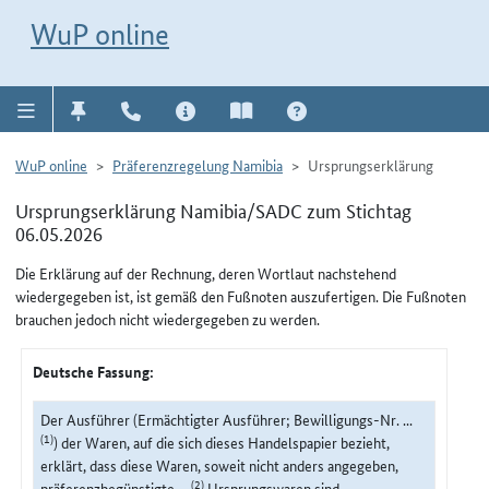
Direkt zur Navigation für Kontakt, Impressum, Aktuelles, Hilfe und FAQ
WuP-Navigation öffnen
Direkt zum Inhalt
WuP online
WuP online
Präferenzregelung Namibia
Ursprungserklärung
Ursprungserklärung Namibia/SADC zum Stichtag
06.05.2026
Die Erklärung auf der Rechnung, deren Wortlaut nachstehend
wiedergegeben ist, ist gemäß den Fußnoten auszufertigen. Die Fußnoten
brauchen jedoch nicht wiedergegeben zu werden.
Deutsche Fassung:
Der Ausführer (Ermächtigter Ausführer; Bewilligungs-Nr. ...
(1)
) der Waren, auf die sich dieses Handelspapier bezieht,
erklärt, dass diese Waren, soweit nicht anders angegeben,
(2)
präferenzbegünstigte ...
Ursprungswaren sind.