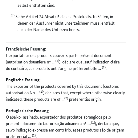
selbst enthalten sind.
(4)
Siehe Artikel 24 Absatz 5 dieses Protokolls. In Fällen, in
denen der Ausführer nicht unterzeichnen muss, entfällt
auch der Name des Unterzeichners.
Französische Fassung:
L'exportateur des produits couverts par le présent document
(1)
(autorisation douanière n° ...
), déclare que, sauf indication claire
(2)
du contraire, ces produits ont l'origine préférentielle ...
.
Englische Fassung:
The exporter of the products covered by this document (customs
(1)
authorisation No ...
) declares that, except where otherwise clearly
(2)
indicated, these products are of ...
preferential origin.
Portugiesische Fassung
O abaixo–assinado, exportador dos produtos abrangidos pelo
(1)
presente documento (autorização aduaneira n°. ...
), declara que,
salvo indicação expressa em contrário, estes produtos são de origem
(2)
preferencial …
.