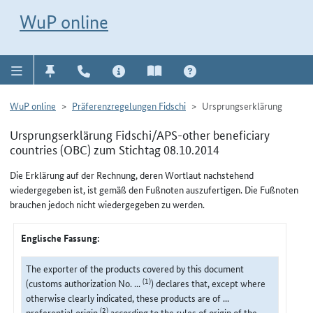
Direkt zur Navigation für Kontakt, Impressum, Aktuelles, Hilfe und FAQ
WuP-Navigation öffnen
Direkt zum Inhalt
WuP online
WuP online
Präferenzregelungen Fidschi
Ursprungserklärung
Ursprungserklärung Fidschi/APS-other beneficiary
countries (OBC) zum Stichtag 08.10.2014
Die Erklärung auf der Rechnung, deren Wortlaut nachstehend
wiedergegeben ist, ist gemäß den Fußnoten auszufertigen. Die Fußnoten
brauchen jedoch nicht wiedergegeben zu werden.
Englische Fassung:
The exporter of the products covered by this document
(1)
(customs authorization No. ...
) declares that, except where
otherwise clearly indicated, these products are of ...
(2)
preferential origin
according to the rules of origin of the