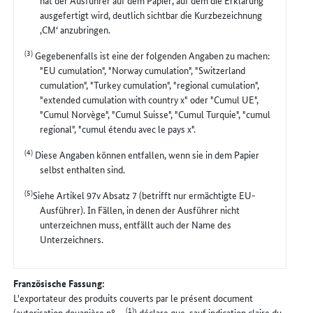
hat der Ausführer auf dem Papier, auf dem die Erklärung
ausgefertigt wird, deutlich sichtbar die Kurzbezeichnung
‚CM‘ anzubringen.
(3)
Gegebenenfalls ist eine der folgenden Angaben zu machen:
"EU cumulation", "Norway cumulation", "Switzerland
cumulation", "Turkey cumulation", "regional cumulation",
"extended cumulation with country x" oder "Cumul UE",
"Cumul Norvège", "Cumul Suisse", "Cumul Turquie", "cumul
regional", "cumul étendu avec le pays x".
(4)
Diese Angaben können entfallen, wenn sie in dem Papier
selbst enthalten sind.
(5)
Siehe Artikel 97v Absatz 7 (betrifft nur ermächtigte EU-
Ausführer). In Fällen, in denen der Ausführer nicht
unterzeichnen muss, entfällt auch der Name des
Unterzeichners.
Französische Fassung:
L'exportateur des produits couverts par le présent document
(1)
(autorisation douanière nº ...
) déclare que, sauf indication claire du