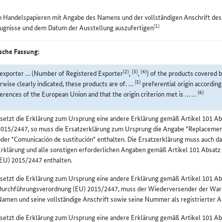
n Handelspapieren mit Angabe des Namens und der vollständigen Anschrift de
(1)
ugnisse und dem Datum der Ausstellung auszufertigen
sche Fassung:
(2)
(3)
(4)
exporter … (Number of Registered Exporter
,
,
) of the products covered 
(5)
rwise clearly indicated, these products are of. …
preferential origin according
(6)
erences of the European Union and that the origin criterion met is … …
setzt die Erklärung zum Ursprung eine andere Erklärung gemäß Artikel 101 A
2015/2447, so muss die Ersatzerklärung zum Ursprung die Angabe "Replacemen
der "Comunicación de sustitución" enthalten. Die Ersatzerklärung muss auch d
rklärung und alle sonstigen erforderlichen Angaben gemäß Artikel 101 Absat
(EU) 2015/2447 enthalten.
setzt die Erklärung zum Ursprung eine andere Erklärung gemäß Artikel 101 Abs
urchführungsverordnung (EU) 2015/2447, muss der Wiederversender der Waren,
amen und seine vollständige Anschrift sowie seine Nummer als registrierter 
setzt die Erklärung zum Ursprung eine andere Erklärung gemäß Artikel 101 A