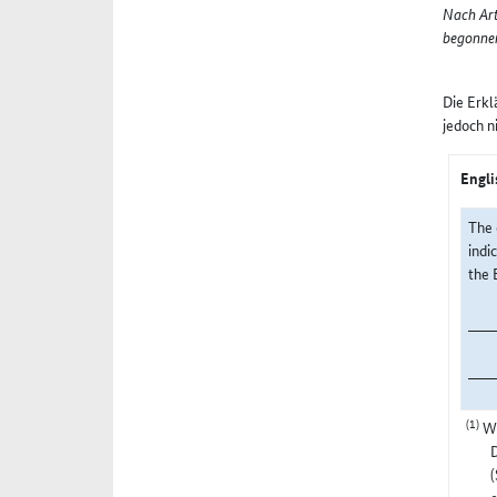
Nach Art
begonnen
Die Erkl
jedoch n
Engli
The 
indi
the 
(1)
Wi
(