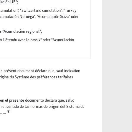
lación UE";
umulation", "Switzerland cumulation", "Turkey
Acumulación Noruega", "Acumulación Suiza" oder
er "Acumulación regional";
mul étendu avec le pays x" oder "Acumulación
 le présent document déclare que, sauf indication
rigine du Système des préférences tarifaires
s en el presente documento declara que, salvo
 el sentido de las normas de origen del Sistema de
(6)
s … …