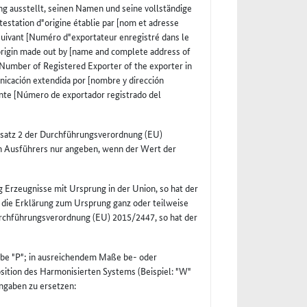
g ausstellt, seinen Namen und seine vollständige
testation d"origine établie par [nom et adresse
 suivant [Numéro d"exportateur enregistré dans le
 origin made out by [name and complete address of
[Number of Registered Exporter of the exporter in
unicación extendida por [nombre y dirección
iente [Número de exportador registrado del
bsatz 2 der Durchführungsverordnung (EU)
 Ausführers nur angeben, wenn der Wert der
 Erzeugnisse mit Ursprung in der Union, so hat der
 die Erklärung zum Ursprung ganz oder teilweise
urchführungsverordnung (EU) 2015/2447, so hat der
abe "P"; in ausreichendem Maße be- oder
osition des Harmonisierten Systems (Beispiel: "W"
ngaben zu ersetzen: