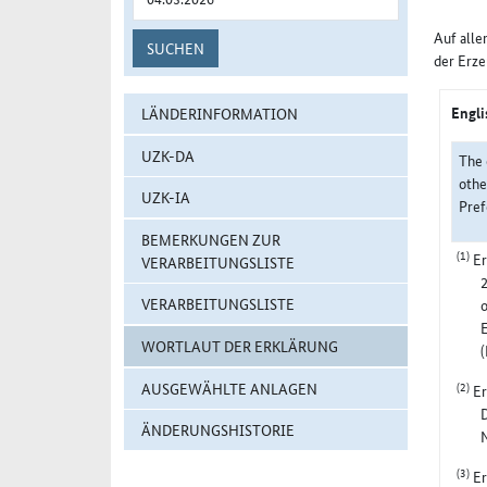
Auf alle
SUCHEN
der Erze
Engli
LÄNDERINFORMATION
UZK-DA
The 
othe
UZK-IA
Pref
BEMERKUNGEN ZUR
(1)
Er
VERARBEITUNGSLISTE
VERARBEITUNGSLISTE
o
E
WORTLAUT DER ERKLÄRUNG
(2)
AUSGEWÄHLTE ANLAGEN
Er
D
ÄNDERUNGSHISTORIE
N
(3)
Er