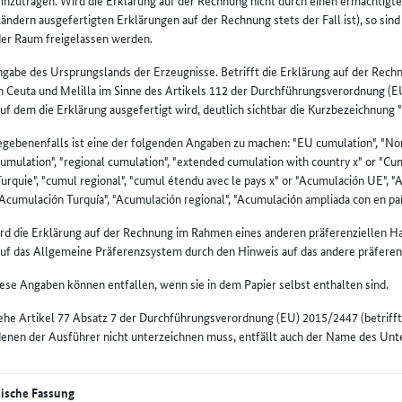
inzutragen. Wird die Erklärung auf der Rechnung nicht durch einen ermächtigte
ändern ausgefertigten Erklärungen auf der Rechnung stets der Fall ist), so si
der Raum freigelassen werden.
gabe des Ursprungslands der Erzeugnisse. Betrifft die Erklärung auf der Rech
n Ceuta und Melilla im Sinne des Artikels 112 der Durchführungsverordnung (E
uf dem die Erklärung ausgefertigt wird, deutlich sichtbar die Kurzbezeichnung
gebenenfalls ist eine der folgenden Angaben zu machen: "EU cumulation", "Nor
umulation", "regional cumulation", "extended cumulation with country x" or "C
urquie", "cumul regional", "cumul étendu avec le pays x" or "Acumulación UE", 
Acumulación Turquía", "Acumulación regional", "Acumulación ampliada con en país
rd die Erklärung auf der Rechnung im Rahmen eines anderen präferenziellen H
auf das Allgemeine Präferenzsystem durch den Hinweis auf das andere präfere
ese Angaben können entfallen, wenn sie in dem Papier selbst enthalten sind.
ehe Artikel 77 Absatz 7 der Durchführungsverordnung (EU) 2015/2447 (betrifft 
enen der Ausführer nicht unterzeichnen muss, entfällt auch der Name des Unt
sische Fassung