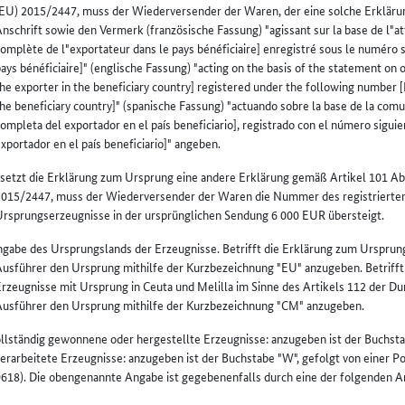
EU) 2015/2447, muss der Wiederversender der Waren, der eine solche Erklärun
nschrift sowie den Vermerk (französische Fassung) "agissant sur la base de l"at
omplète de l"exportateur dans le pays bénéficiaire] enregistré sous le numéro
ays bénéficiaire]" (englische Fassung) "acting on the basis of the statement on
he exporter in the beneficiary country] registered under the following number 
he beneficiary country]" (spanische Fassung) "actuando sobre la base de la com
ompleta del exportador en el país beneficiario], registrado con el número sigu
xportador en el país beneficiario]" angeben.
setzt die Erklärung zum Ursprung eine andere Erklärung gemäß Artikel 101 A
2015/2447, muss der Wiederversender der Waren die Nummer des registrierten
rsprungserzeugnisse in der ursprünglichen Sendung 6 000 EUR übersteigt.
gabe des Ursprungslands der Erzeugnisse. Betrifft die Erklärung zum Ursprung
usführer den Ursprung mithilfe der Kurzbezeichnung "EU" anzugeben. Betrifft
rzeugnisse mit Ursprung in Ceuta und Melilla im Sinne des Artikels 112 der D
Ausführer den Ursprung mithilfe der Kurzbezeichnung "CM" anzugeben.
llständig gewonnene oder hergestellte Erzeugnisse: anzugeben ist der Buchst
erarbeitete Erzeugnisse: anzugeben ist der Buchstabe "W", gefolgt von einer P
618). Die obengenannte Angabe ist gegebenenfalls durch eine der folgenden A