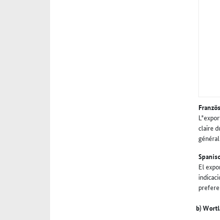
Franzö
L"expor
claire d
général
Spanis
El expo
indicac
prefere
b) Wort