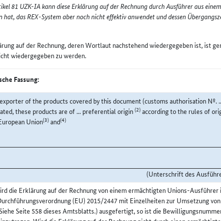
ikel 81 UZK-IA kann diese Erklärung auf der Rechnung durch Ausführer aus einem
 hat, das REX-System aber noch nicht effektiv anwendet und dessen Übergangsze
ärung auf der Rechnung, deren Wortlaut nachstehend wiedergegeben ist, ist g
icht wiedergegeben zu werden.
sche Fassung:
exporter of the products covered by this document (customs authorisation Nº. .
(2)
cated, these products are of ... preferential origin
according to the rules of or
(3)
(4)
European Union
and
(Unterschrift des Ausführ
rd die Erklärung auf der Rechnung von einem ermächtigten Unions-Ausführer i
Durchführungsverordnung (EU) 2015/2447 mit Einzelheiten zur Umsetzung vo
Siehe Seite 558 dieses Amtsblatts.) ausgefertigt, so ist die Bewilligungsnumme