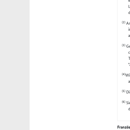
e
L
(2)
An
i
a
(3)
Ge
c
T
"
(4)
Wi
(5)
Di
(6)
Si
d
Franzö