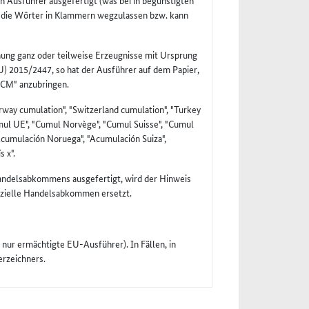
n Ausführer ausgefertigt (was bei in begünstigten
nd die Wörter in Klammern wegzulassen bzw. kann
nung ganz oder teilweise Erzeugnisse mit Ursprung
U) 2015/2447, so hat der Ausführer auf dem Papier,
 "CM" anzubringen.
way cumulation", "Switzerland cumulation", "Turkey
umul UE", "Cumul Norvège", "Cumul Suisse", "Cumul
"Acumulación Noruega", "Acumulación Suiza",
 x".
andelsabkommens ausgefertigt, wird der Hinweis
nzielle Handelsabkommen ersetzt.
nur ermächtigte EU-Ausführer). In Fällen, in
erzeichners.