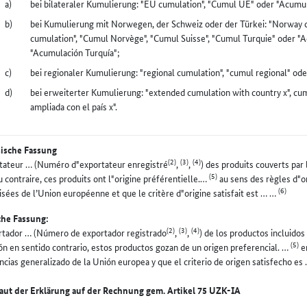
bei bilateraler Kumulierung: "EU cumulation", "Cumul UE" oder "Acumu
bei Kumulierung mit Norwegen, der Schweiz oder der Türkei: "Norway c
cumulation", "Cumul Norvège", "Cumul Suisse", "Cumul Turquie" oder "
"Acumulación Turquía";
bei regionaler Kumulierung: "regional cumulation", "cumul regional" od
bei erweiterter Kumulierung: "extended cumulation with country x", cu
ampliada con el país x".
sische Fassung
(2)
(3)
(4)
tateur … (Numéro d"exportateur enregistré
,
,
) des produits couverts par
(5)
u contraire, ces produits ont l"origine préférentielle.…
au sens des règles d"o
(6)
isées de l’Union européenne et que le critère d"origine satisfait est … …
che Fassung:
(2)
(3)
(4)
rtador … (Número de exportador registrado
,
,
) de los productos incluido
(5)
ión en sentido contrario, estos productos gozan de un origen preferencial. …
en
ncias generalizado de la Unión europea y que el criterio de origen satisfecho e
laut der Erklärung auf der Rechnung gem. Artikel 75 UZK-IA