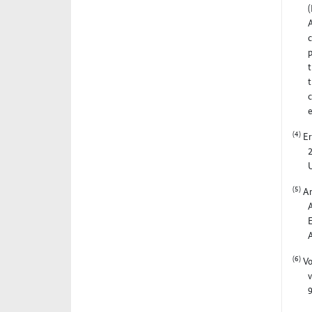
(
A
c
p
t
t
c
e
(4)
Er
U
(5)
An
A
E
(6)
Vo
v
9