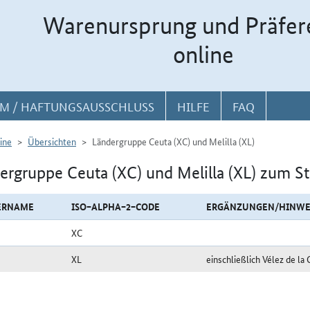
Warenursprung und Präfer
online
M / HAFTUNGSAUSSCHLUSS
HILFE
FAQ
ine
Übersichten
Ländergruppe Ceuta (XC) und Melilla (XL)
ergruppe Ceuta (XC) und Melilla (XL) zum S
ERNAME
ISO−ALPHA−2−CODE
ERGÄNZUNGEN/HINWE
XC
XL
einschließlich Vélez de l
uppe Ceuta (XC) und Melilla (XL) zum Stichtag 07.05.2026