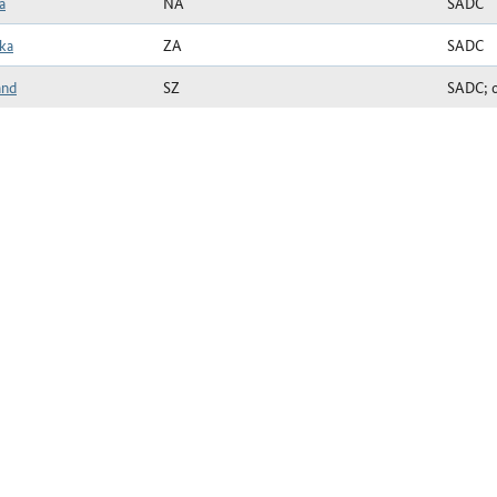
a
NA
SADC
ika
ZA
SADC
and
SZ
SADC; of
uppe SADC zum Stichtag 23.04.2026