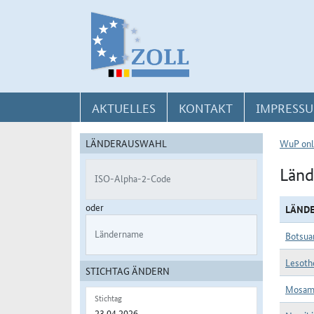
Direkt zur Navigation für Kontakt, Impressum, Aktuelles, Hilfe und FAQ
Direkt zur Länderauswahl und WuP-Navigation
Direkt zum Inhalt
AKTUELLES
KONTAKT
IMPRESSU
LÄNDERAUSWAHL
WuP onl
Länd
ISO-Alpha-2-Code
oder
LÄND
Ländername
Botsua
Lesoth
STICHTAG ÄNDERN
Mosam
Stichtag