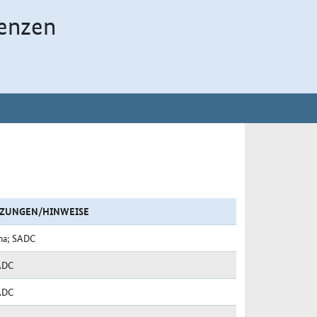
enzen
ZUNGEN/HINWEISE
na; SADC
ADC
ADC