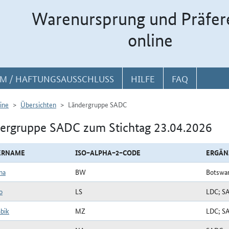
Warenursprung und Präfer
online
M / HAFTUNGSAUSSCHLUSS
HILFE
FAQ
ine
Übersichten
Ländergruppe SADC
ergruppe SADC zum Stichtag 23.04.2026
ERNAME
ISO−ALPHA−2−CODE
ERGÄN
na
BW
Botswa
o
LS
LDC; S
bik
MZ
LDC; S