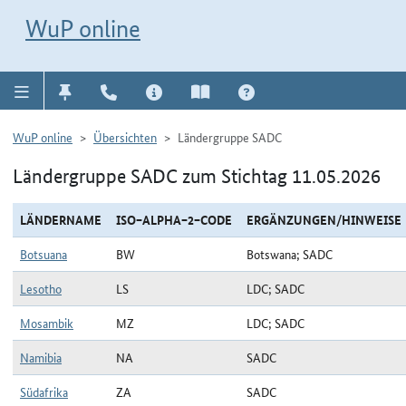
Direkt zur Navigation für Kontakt, Impressum, Aktuelles, Hilfe und FAQ
WuP-Navigation öffnen
Direkt zum Inhalt
WuP online
WuP online
Übersichten
Ländergruppe SADC
Ländergruppe SADC zum Stichtag 11.05.2026
LÄNDERNAME
ISO−ALPHA−2−CODE
ERGÄNZUNGEN/HINWEISE
Botsuana
BW
Botswana; SADC
Lesotho
LS
LDC; SADC
Mosambik
MZ
LDC; SADC
Namibia
NA
SADC
Südafrika
ZA
SADC