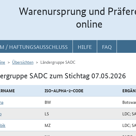
Warenursprung und Präfer
online
M / HAFTUNGSAUSSCHLUSS
HILFE
FAQ
ine
Übersichten
Ländergruppe SADC
ergruppe SADC zum Stichtag 07.05.2026
ERNAME
ISO−ALPHA−2−CODE
ERGÄN
na
BW
Botswa
o
LS
LDC; S
bik
MZ
LDC; S