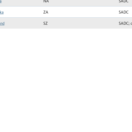
a
NA
SADC
ika
ZA
SADC
and
SZ
SADC; of
uppe SADC zum Stichtag 07.05.2026