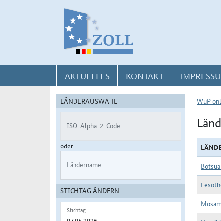
Direkt zur Navigation für Kontakt, Impressum, Aktuelles, Hilfe und FAQ
Direkt zur Länderauswahl und WuP-Navigation
Direkt zum Inhalt
AKTUELLES
KONTAKT
IMPRESSU
LÄNDERAUSWAHL
WuP onl
Länd
ISO-Alpha-2-Code
oder
LÄND
Ländername
Botsua
Lesoth
STICHTAG ÄNDERN
Mosam
Stichtag