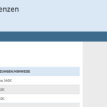
enzen
ZUNGEN/HINWEISE
na; SADC
ADC
ADC