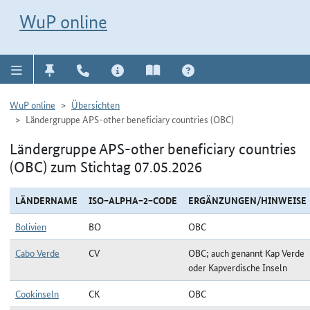
Direkt zur Navigation für Kontakt, Impressum, Aktuelles, Hilfe und FAQ
WuP-Navigation öffnen
Direkt zum Inhalt
WuP online
WuP online
Übersichten
Ländergruppe APS-other beneficiary countries (OBC)
Ländergruppe APS-other beneficiary countries
(OBC) zum Stichtag 07.05.2026
LÄNDERNAME
ISO−ALPHA−2−CODE
ERGÄNZUNGEN/HINWEISE
Bolivien
BO
OBC
Cabo Verde
CV
OBC; auch genannt Kap Verde
oder Kapverdische Inseln
Cookinseln
CK
OBC