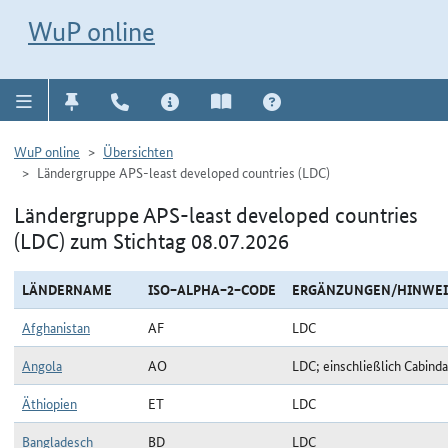
Direkt zur Navigation für Kontakt, Impressum, Aktuelles, Hilfe und FAQ
WuP-Navigation öffnen
Direkt zum Inhalt
WuP online
WuP online
Übersichten
Ländergruppe APS-least developed countries (LDC)
Ländergruppe APS-least developed countries
(LDC) zum Stichtag 08.07.2026
LÄNDERNAME
ISO−ALPHA−2−CODE
ERGÄNZUNGEN/HINWEI
Afghanistan
AF
LDC
Angola
AO
LDC; einschließlich Cabinda
Äthiopien
ET
LDC
Bangladesch
BD
LDC