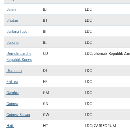
Benin
BJ
LDC
Bhutan
BT
LDC
Burkina Faso
BF
LDC
Burundi
BI
LDC
Demokratische
CD
LDC; ehemals Republik Zai
Republik Kongo
Dschibuti
DJ
LDC
Eritrea
ER
LDC
Gambia
GM
LDC
Guinea
GN
LDC
Guinea-Bissau
GW
LDC
Haiti
HT
LDC; CARIFORUM