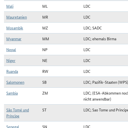
Mali
ML
LDC
Mauretanien
MR
LDC
Mosambik
MZ
LDC; SADC
Myanmar
MM
LDC; ehemals Birma
Nepal
NP
LDC
Niger
NE
LDC
Ruanda
RW
LDC
Salomonen
SB
LDC; Pazifik-Staaten (WPS
Sambia
ZM
LDC; (ESA-Abkommen noc
nicht anwendbar)
São Tomé und
ST
LDC; Sao Tome und Princip
Príncipe
Senegal
SN
LDC