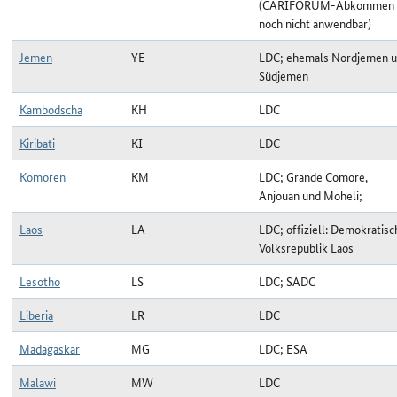
(CARIFORUM-Abkommen
noch nicht anwendbar)
Jemen
YE
LDC; ehemals Nordjemen 
Südjemen
Kambodscha
KH
LDC
Kiribati
KI
LDC
Komoren
KM
LDC; Grande Comore,
Anjouan und Moheli;
Laos
LA
LDC; offiziell: Demokratisc
Volksrepublik Laos
Lesotho
LS
LDC; SADC
Liberia
LR
LDC
Madagaskar
MG
LDC; ESA
Malawi
MW
LDC