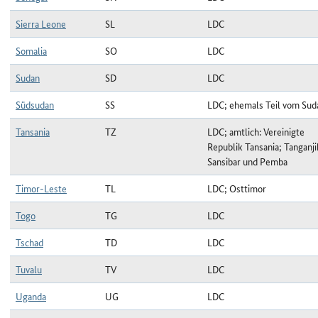
Sierra Leone
SL
LDC
Somalia
SO
LDC
Sudan
SD
LDC
Südsudan
SS
LDC; ehemals Teil vom Sud
Tansania
TZ
LDC; amtlich: Vereinigte
Republik Tansania; Tanganji
Sansibar und Pemba
Timor-Leste
TL
LDC; Osttimor
Togo
TG
LDC
Tschad
TD
LDC
Tuvalu
TV
LDC
Uganda
UG
LDC