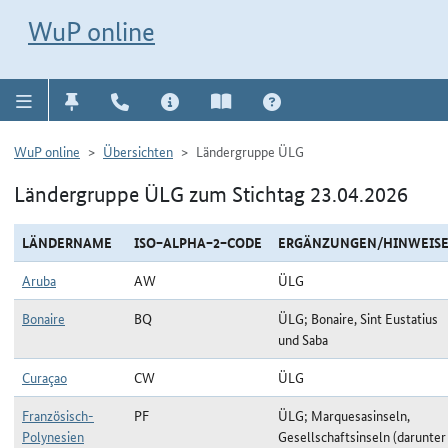
Direkt zur Navigation für Kontakt, Impressum, Aktuelles, Hilfe und FAQ
WuP-Navigation öffnen
Direkt zum Inhalt
WuP online
WuP online
Übersichten
Ländergruppe ÜLG
Ländergruppe ÜLG zum Stichtag 23.04.2026
LÄNDERNAME
ISO−ALPHA−2−CODE
ERGÄNZUNGEN/HINWEIS
Aruba
AW
ÜLG
Bonaire
BQ
ÜLG; Bonaire, Sint Eustatius
und Saba
Curaçao
CW
ÜLG
Französisch-
PF
ÜLG; Marquesasinseln,
Polynesien
Gesellschaftsinseln (darunter