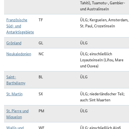
Tahiti), Tuamotu-, Gambier-
und Australinseln
Französische
TF
ÜLG; Kerguelen, Amsterdam,
Süd- und
St. Paul, Crozetinseln
Antarktisgebiete
Grönland
GL
ÜLG
Neukaledonien
NC
ÜLG; einschließlich
Loyauteinseln (Lifou, Mare
und Ouvea)
Saint-
BL
ÜLG
Barthélemy
St. Martin
SX
ÜLG; niederländischer Teil;
auch: Sint Maarten
St. Pierre und
PM
ÜLG
Miquelon
Wallis und
WF
ÜLG; einschließlich Alofi