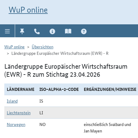
Direkt zur Navigation für Kontakt, Impressum, Aktuelles, Hilfe und FAQ
WuP-Navigation öffnen
Direkt zum Inhalt
WuP online
WuP online
Übersichten
Ländergruppe Europäischer Wirtschaftsraum (EWR) - R
Ländergruppe Europäischer Wirtschaftsraum
(EWR) - R zum Stichtag 23.04.2026
LÄNDERNAME
ISO−ALPHA−2−CODE
ERGÄNZUNGEN/HINWEISE
Island
IS
Liechtenstein
LI
Norwegen
NO
einschließlich Svalbard und
Jan Mayen