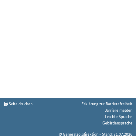
Ländergruppe Europäischer Wirtschaftsraum (EWR) - R zum Stichtag 23.04.
Seite drucken
Erklärung zur Barrierefreiheit
Barriere melden
Leichte Sprache
Gebärdensprache
© Generalzolldirektion - Stand: 31.07.2026