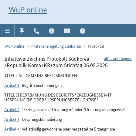
Direkt zur Navigation für Kontakt, Impressum, Aktuelles, Hilfe und FAQ
WuP-Navigation öffnen
Direkt zum Inhalt
WuP online
WuP online
Präferenzregelung Südkorea
Protokoll
Inhaltsverzeichnis Protokoll Südkorea
alles aufklappen
/Republik Korea (KR) zum Stichtag 06.05.2026
TITEL I ALLGEMEINE BESTIMMUNGEN
Artikel 1
Begriffsbestimmungen
TITEL II BESTIMMUNG DES BEGRIFFS "ERZEUGNISSE MIT
URSPRUNG IN" ODER "URSPRUNGSERZEUGNISSE"
Artikel 2
"Erzeugnisse mit Ursprung in" oder "Ursprungserzeugnisse"
Artikel 3
Ursprungskumulierung
Artikel 4
Vollständig gewonnene oder hergestellte Erzeugnisse