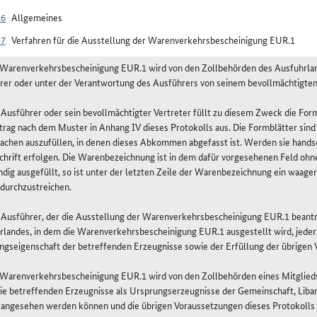
16
Allgemeines
17
Verfahren für die Ausstellung der Warenverkehrsbescheinigung EUR.1
e Warenverkehrsbescheinigung EUR.1 wird von den Zollbehörden des Ausfuhrland
rer oder unter der Verantwortung des Ausführers von seinem bevollmächtigten 
r Ausführer oder sein bevollmächtigter Vertreter füllt zu diesem Zweck die Fo
rag nach dem Muster in Anhang IV dieses Protokolls aus. Die Formblätter sind
achen auszufüllen, in denen dieses Abkommen abgefasst ist. Werden sie handschr
chrift erfolgen. Die Warenbezeichnung ist in dem dafür vorgesehenen Feld ohne
ndig ausgefüllt, so ist unter der letzten Zeile der Warenbezeichnung ein waager
 durchzustreichen.
r Ausführer, der die Ausstellung der Warenverkehrsbescheinigung EUR.1 beantr
rlandes, in dem die Warenverkehrsbescheinigung EUR.1 ausgestellt wird, jeder
ngseigenschaft der betreffenden Erzeugnisse sowie der Erfüllung der übrigen 
e Warenverkehrsbescheinigung EUR.1 wird von den Zollbehörden eines Mitglieds
ie betreffenden Erzeugnisse als Ursprungserzeugnisse der Gemeinschaft, Liban
 angesehen werden können und die übrigen Voraussetzungen dieses Protokolls e