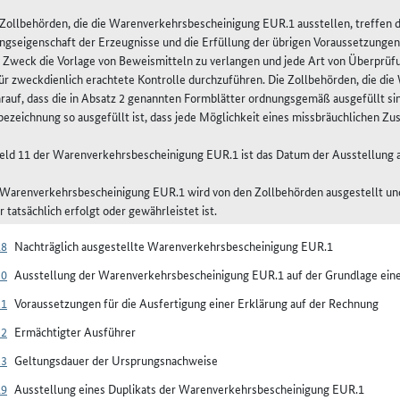
e Zollbehörden, die die Warenverkehrsbescheinigung EUR.1 ausstellen, treffen
gseigenschaft der Erzeugnisse und die Erfüllung der übrigen Voraussetzungen d
 Zweck die Vorlage von Beweismitteln zu verlangen und jede Art von Überprüf
für zweckdienlich erachtete Kontrolle durchzuführen. Die Zollbehörden, die di
rauf, dass die in Absatz 2 genannten Formblätter ordnungsgemäß ausgefüllt sin
zeichnung so ausgefüllt ist, dass jede Möglichkeit eines missbräuchlichen Zus
 Feld 11 der Warenverkehrsbescheinigung EUR.1 ist das Datum der Ausstellung
e Warenverkehrsbescheinigung EUR.1 wird von den Zollbehörden ausgestellt und
 tatsächlich erfolgt oder gewährleistet ist.
18
Nachträglich ausgestellte Warenverkehrsbescheinigung EUR.1
20
Ausstellung der Warenverkehrsbescheinigung EUR.1 auf der Grundlage ein
21
Voraussetzungen für die Ausfertigung einer Erklärung auf der Rechnung
22
Ermächtigter Ausführer
23
Geltungsdauer der Ursprungsnachweise
19
Ausstellung eines Duplikats der Warenverkehrsbescheinigung EUR.1