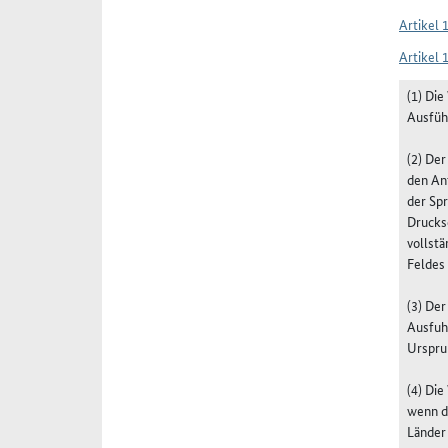
Artikel 
Artikel 
(1) Di
Ausfüh
(2) De
den Ant
der Spr
Drucks
vollstä
Feldes
(3) De
Ausfuh
Urspru
(4) Di
wenn d
Länder