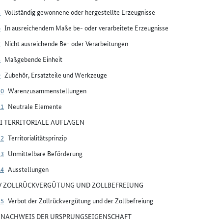
5
Vollständig gewonnene oder hergestellte Erzeugnisse
6
In ausreichendem Maße be- oder verarbeitete Erzeugnisse
7
Nicht ausreichende Be- oder Verarbeitungen
8
Maßgebende Einheit
9
Zubehör, Ersatzteile und Werkzeuge
10
Warenzusammenstellungen
11
Neutrale Elemente
III TERRITORIALE AUFLAGEN
12
Territorialitätsprinzip
13
Unmittelbare Beförderung
14
Ausstellungen
IV ZOLLRÜCKVERGÜTUNG UND ZOLLBEFREIUNG
15
Verbot der Zollrückvergütung und der Zollbefreiung
V NACHWEIS DER URSPRUNGSEIGENSCHAFT