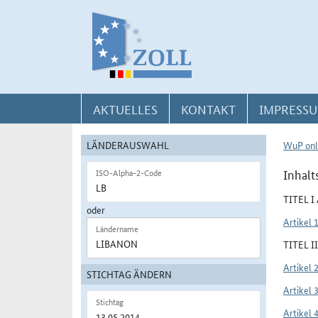
Direkt zur Navigation für Kontakt, Impressum, Aktuelles, Hilfe und FAQ
Direkt zur Länderauswahl und WuP-Navigation
Direkt zum Inhalt
AKTUELLES
KONTAKT
IMPRESSU
LÄNDERAUSWAHL
WuP onl
Inhalt
ISO-Alpha-2-Code
TITEL 
oder
Artikel 
Ländername
TITEL 
Artikel 
STICHTAG ÄNDERN
Artikel 
Stichtag
Artikel 