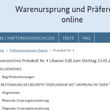
Warenursprung und Präfer
online
M / HAFTUNGSAUSSCHLUSS
HILFE
FAQ
ine
Präferenzregelung Libanon
Protokoll Nr. 4
sverzeichnis Protokoll Nr. 4 Libanon (LB) zum Stichtag 13.05.
I ALLGEMEINES
1
Begriffsbestimmungen
II BESTIMMUNG DES BEGRIFFS "ERZEUGNISSE MIT URSPRUNG IN" ODER
2
Allgemeines
3
Bilaterale Ursprungskumulierung
4
Diagonale Ursprungskumulierung