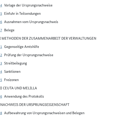
24
Vorlage der Ursprungsnachweise
25
Einfuhr in Teilsendungen
26
Ausnahmen vom Ursprungsnachweis
27
Belege
VI METHODEN DER ZUSAMMENARBEIT DER VERWALTUNGEN
31
Gegenseitige Amtshilfe
32
Prüfung der Ursprungsnachweise
33
Streitbeilegung
34
Sanktionen
35
Freizonen
VII CEUTA UND MELILLA
36
Anwendung des Protokolls
V NACHWEIS DER URSPRUNGSEIGENSCHAFT
28
Aufbewahrung von Ursprungsnachweisen und Belegen