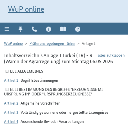
Direkt zur Navigation für Kontakt, Impressum, Aktuelles, Hilfe und FAQ
WuP-Navigation öffnen
Direkt zum Inhalt
WuP online
WuP online
Präferenzregelungen Türkei
Anlage I
Inhaltsverzeichnis Anlage I Türkei (TR) - R
alles aufklappen
(Waren der Agrarregelung) zum Stichtag 06.05.2026
TITEL I ALLGEMEINES
Artikel 1
Begriffsbestimmungen
TITEL II BESTIMMUNG DES BEGRIFFS "ERZEUGNISSE MIT
URSPRUNG IN" ODER "URSPRUNGSERZEUGNISSE"
Artikel 2
Allgemeine Vorschriften
Artikel 3
Vollständig gewonnene oder hergestellte Erzeugnisse
Artikel 4
Ausreichende Be- oder Verarbeitungen