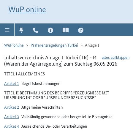
Direkt zur Navigation für Kontakt, Impressum, Aktuelles, Hilfe und FAQ
WuP-Navigation öffnen
Direkt zum Inhalt
WuP online
WuP online
Präferenzregelungen Türkei
Anlage I
Inhaltsverzeichnis Anlage I Türkei (TR) - R
alles aufklappen
(Waren der Agrarregelung) zum Stichtag 06.05.2026
TITEL I ALLGEMEINES
Artikel 1
Begriffsbestimmungen
TITEL II BESTIMMUNG DES BEGRIFFS "ERZEUGNISSE MIT
URSPRUNG IN" ODER "URSPRUNGSERZEUGNISSE"
Artikel 2
Allgemeine Vorschriften
Artikel 3
Vollständig gewonnene oder hergestellte Erzeugnisse
Artikel 4
Ausreichende Be- oder Verarbeitungen