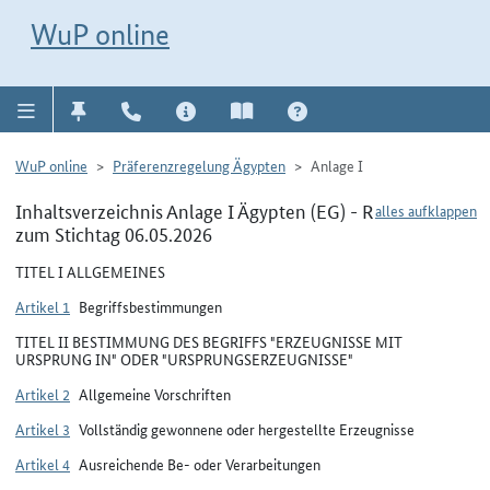
Direkt zur Navigation für Kontakt, Impressum, Aktuelles, Hilfe und FAQ
WuP-Navigation öffnen
Direkt zum Inhalt
WuP online
WuP online
Präferenzregelung Ägypten
Anlage I
Inhaltsverzeichnis Anlage I Ägypten (EG) - R
alles aufklappen
zum Stichtag 06.05.2026
TITEL I ALLGEMEINES
Artikel 1
Begriffsbestimmungen
TITEL II BESTIMMUNG DES BEGRIFFS "ERZEUGNISSE MIT
URSPRUNG IN" ODER "URSPRUNGSERZEUGNISSE"
Artikel 2
Allgemeine Vorschriften
Artikel 3
Vollständig gewonnene oder hergestellte Erzeugnisse
Artikel 4
Ausreichende Be- oder Verarbeitungen