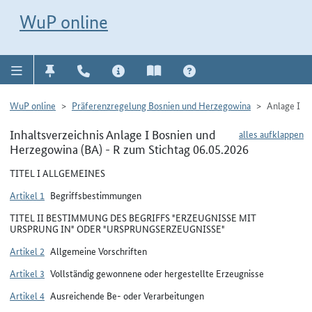
Direkt zur Navigation für Kontakt, Impressum, Aktuelles, Hilfe und FAQ
WuP-Navigation öffnen
Direkt zum Inhalt
WuP online
WuP online
Präferenzregelung Bosnien und Herzegowina
Anlage I
Inhaltsverzeichnis Anlage I Bosnien und
alles aufklappen
Herzegowina (BA) - R zum Stichtag 06.05.2026
TITEL I ALLGEMEINES
Artikel 1
Begriffsbestimmungen
TITEL II BESTIMMUNG DES BEGRIFFS "ERZEUGNISSE MIT
URSPRUNG IN" ODER "URSPRUNGSERZEUGNISSE"
Artikel 2
Allgemeine Vorschriften
Artikel 3
Vollständig gewonnene oder hergestellte Erzeugnisse
Artikel 4
Ausreichende Be- oder Verarbeitungen