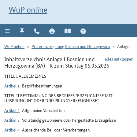
Direkt zur Navigation für Kontakt, Impressum, Aktuelles, Hilfe und FAQ
WuP-Navigation öffnen
Direkt zum Inhalt
WuP online
WuP online
Präferenzregelung Bosnien und Herzegowina
Anlage I
Inhaltsverzeichnis Anlage I Bosnien und
alles aufklappen
Herzegowina (BA) - R zum Stichtag 06.05.2026
TITEL I ALLGEMEINES
Artikel 1
Begriffsbestimmungen
TITEL II BESTIMMUNG DES BEGRIFFS "ERZEUGNISSE MIT
URSPRUNG IN" ODER "URSPRUNGSERZEUGNISSE"
Artikel 2
Allgemeine Vorschriften
Artikel 3
Vollständig gewonnene oder hergestellte Erzeugnisse
Artikel 4
Ausreichende Be- oder Verarbeitungen