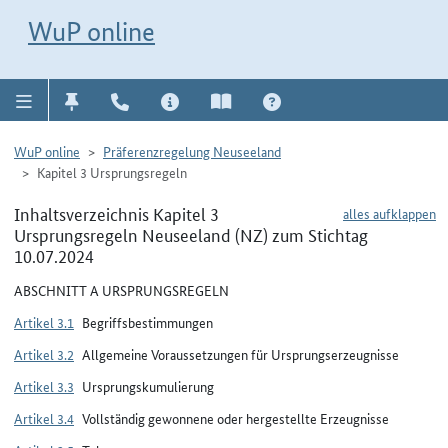
Direkt zur Navigation für Kontakt, Impressum, Aktuelles, Hilfe und FAQ
WuP-Navigation öffnen
Direkt zum Inhalt
WuP online
WuP online
Präferenzregelung Neuseeland
Kapitel 3 Ursprungsregeln
Inhaltsverzeichnis Kapitel 3
alles aufklappen
Ursprungsregeln Neuseeland (NZ) zum Stichtag
10.07.2024
ABSCHNITT A URSPRUNGSREGELN
Artikel 3.1
Begriffsbestimmungen
Artikel 3.2
Allgemeine Voraussetzungen für Ursprungserzeugnisse
Artikel 3.3
Ursprungskumulierung
Artikel 3.4
Vollständig gewonnene oder hergestellte Erzeugnisse