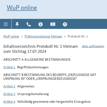
Direkt zur Navigation für Kontakt, Impressum, Aktuelles, Hilfe und FAQ
WuP-Navigation öffnen
Direkt zum Inhalt
WuP online
WuP online
Präferenzregelung Vietnam
Protokoll Nr. 1
Inhaltsverzeichnis Protokoll Nr. 1 Vietnam
alles aufklappen
zum Stichtag 17.07.2024
ABSCHNITT A ALLGEMEINE BESTIMMUNGEN
Artikel 1
Begriffsbestimmungen
ABSCHNITT B BESTIMMUNG DES BEGRIFFS „ERZEUGNISSE MIT
URSPRUNG IN“ ODER „URSPRUNGSERZEUGNISSE"
Artikel 2
Allgemeines
Artikel 3
Ursprungskumulierung
Artikel 4
Vollständig gewonnene oder hergestellte Erzeugnisse