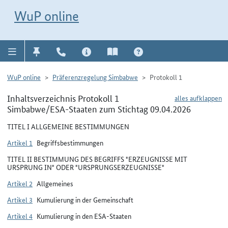
Direkt zur Navigation für Kontakt, Impressum, Aktuelles, Hilfe und FAQ
WuP-Navigation öffnen
Direkt zum Inhalt
WuP online
WuP online
Präferenzregelung Simbabwe
Protokoll 1
Inhaltsverzeichnis Protokoll 1
alles aufklappen
Simbabwe/ESA-Staaten zum Stichtag 09.04.2026
TITEL I ALLGEMEINE BESTIMMUNGEN
Artikel 1
Begriffsbestimmungen
TITEL II BESTIMMUNG DES BEGRIFFS "ERZEUGNISSE MIT
URSPRUNG IN" ODER "URSPRUNGSERZEUGNISSE"
Artikel 2
Allgemeines
Artikel 3
Kumulierung in der Gemeinschaft
Artikel 4
Kumulierung in den ESA-Staaten