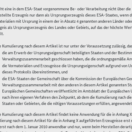
eht eine in dem ESA-Staat vorgenommene Be- oder Verarbeitung nicht über die i
stellte Erzeugnis nur dann als Ursprungserzeugnis dieses ESA-Staates, wenn 
terialien mit Ursprung in einem der in Absatz 4 genannten anderen Länder oder 
gnis als Ursprungserzeugnis des Landes oder Gebiets, auf das der höchste Wer
lt.
ie Kumulierung nach diesem Artikel ist nur unter der Voraussetzung zulässig, da
die am Erwerb der Ursprungseigenschaft beteiligten Staaten und der Bestim
Verwaltungszusammenarbeit geschlossen haben, die die ordnungsgemäße Anw
die Vormaterialien und Erzeugnisse die Ursprungseigenschaft aufgrund von U
dieses Protokolls übereinstimmen, und
die ESA-Staaten der Gemeinschaft über die Kommission der Europäischen Gem
Verwaltungszusammenarbeit mit den anderen in diesem Artikel genannten Sta
Europäischen Gemeinschaften veröffentlicht im Amtsblatt der Europäischen U
nach ihren eigenen Verfahren den Zeitpunkt, ab dem die Kumulierung nach di
Staaten oder Gebieten, die die nötigen Voraussetzungen erfüllen, angewendet
ie Kumulierung nach diesem Artikel findet keine Anwendung für die in Anhang X
ierung nach diesem Artikel für die in Anhang X aufgeführten Erzeugnisse erst 
erst nach dem 1. Januar 2010 anwendbar und nur, wenn beim Herstellen derarti