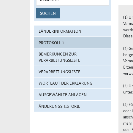
SUCHEN
(1) U
Vorma
worde
LÄNDERINFORMATION
Diese
PROTOKOLL 1
(2) G
BEMERKUNGEN ZUR
herge
VERARBEITUNGSLISTE
Vorma
Erzeu
VERARBEITUNGSLISTE
verwe
WORTLAUT DER ERKLÄRUNG
(3) U
unter
AUSGEWÄHLTE ANLAGEN
(4) F
ÄNDERUNGSHISTORIE
oder 
ansch
mehr 
oder 