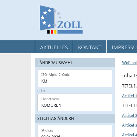
Direkt zur Navigation für Kontakt, Impressum, Aktuelles, Hilfe und FAQ
Direkt zur Länderauswahl und WuP-Navigation
Direkt zum Inhalt
AKTUELLES
KONTAKT
IMPRESSU
LÄNDERAUSWAHL
WuP onl
Inhalt
ISO-Alpha-2-Code
TITEL 
oder
Artikel 
Ländername
TITEL 
Artikel 
STICHTAG ÄNDERN
Artikel 
Stichtag
Artikel 