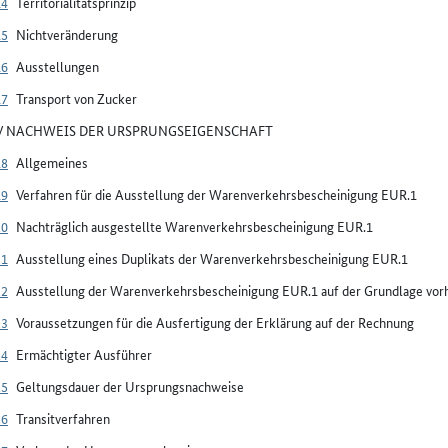
14
Territorialitätsprinzip
15
Nichtveränderung
16
Ausstellungen
17
Transport von Zucker
IV NACHWEIS DER URSPRUNGSEIGENSCHAFT
18
Allgemeines
19
Verfahren für die Ausstellung der Warenverkehrsbescheinigung EUR.1
20
Nachträglich ausgestellte Warenverkehrsbescheinigung EUR.1
21
Ausstellung eines Duplikats der Warenverkehrsbescheinigung EUR.1
22
Ausstellung der Warenverkehrsbescheinigung EUR.1 auf der Grundlage vorh
23
Voraussetzungen für die Ausfertigung der Erklärung auf der Rechnung
24
Ermächtigter Ausführer
25
Geltungsdauer der Ursprungsnachweise
26
Transitverfahren