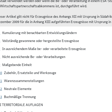
taat verwendet werden oder wenn die Be- oder Verarbeitung in einem ESA-Sta
 Wirtschaftspartnerschaftsabkommens ist, durchgeführt wird.
ieser Artikel gilt nicht für Erzeugnisse des Anhangs XII mit Ursprung in Südafr
ezember 2009 für die in Anhang XIII aufgeführten Erzeugnisse mit Ursprung i
5
Kumulierung mit benachbarten Entwicklungsländern
6
Vollständig gewonnene oder hergestellte Erzeugnisse
7
In ausreichendem Maße be- oder verarbeitete Erzeugnisse
8
Nicht ausreichende Be- oder Verarbeitungen
9
Maßgebende Einheit
10
Zubehör, Ersatzteile und Werkzeuge
11
Warenzusammenstellungen
12
Neutrale Elemente
13
Buchmäßige Trennung
III TERRITORIALE AUFLAGEN