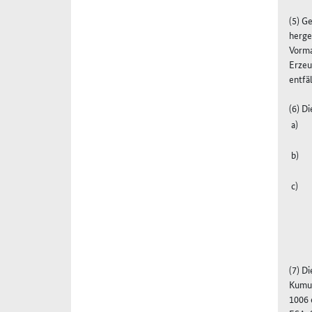
(5) G
herge
Vorma
Erzeu
entfäl
(6) D
(7) D
Kumul
1006 