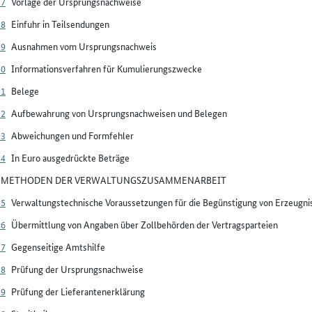
27
Vorlage der Ursprungsnachweise
28
Einfuhr in Teilsendungen
29
Ausnahmen vom Ursprungsnachweis
30
Informationsverfahren für Kumulierungszwecke
31
Belege
32
Aufbewahrung von Ursprungsnachweisen und Belegen
33
Abweichungen und Formfehler
34
In Euro ausgedrückte Beträge
V METHODEN DER VERWALTUNGSZUSAMMENARBEIT
35
Verwaltungstechnische Voraussetzungen für die Begünstigung von Erzeug
36
Übermittlung von Angaben über Zollbehörden der Vertragsparteien
37
Gegenseitige Amtshilfe
38
Prüfung der Ursprungsnachweise
39
Prüfung der Lieferantenerklärung