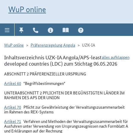
Direkt zur Navigation für Kontakt, Impressum, Aktuelles, Hilfe und FAQ
WuP-Navigation öffnen
Direkt zum Inhalt
WuP online
WuP online
Präferenzregelung Angola
UZK-IA
Inhaltsverzeichnis UZK-IA Angola/APS-least
alles aufklappen
developed countries (LDC) zum Stichtag 06.05.2026
ABSCHNITT 2 PRÄFERENZIELLER URSPRUNG
Artikel 60
"Begriffsbestimmungen"
UNTERABSCHNITT 2 PFLICHTEN DER BEGÜNSTIGTEN LÄNDER IM
RAHMEN DES APS DER UNION
Artikel 70
Pflicht zur Gewährleistung der Verwaltungszusammenarbeit
im Rahmen des REX-Systems
Artikel 71
Verfahren und Methoden der Verwaltungszusammenarbeit für
Ausfuhren unter Verwendung von Ursprungszeugnissen nach Formblatt A
und Erklärungen auf der Rechnung