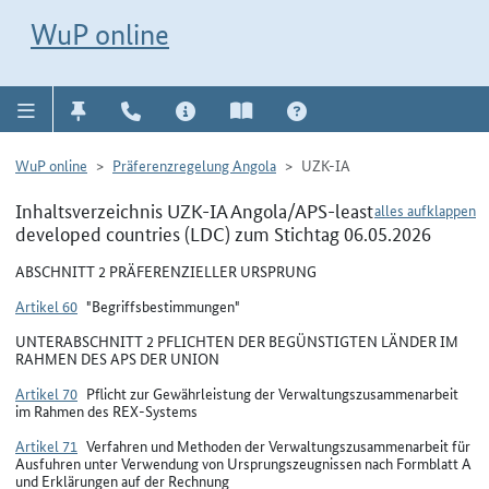
Direkt zur Navigation für Kontakt, Impressum, Aktuelles, Hilfe und FAQ
WuP-Navigation öffnen
Direkt zum Inhalt
WuP online
WuP online
Präferenzregelung Angola
UZK-IA
Inhaltsverzeichnis UZK-IA Angola/APS-least
alles aufklappen
developed countries (LDC) zum Stichtag 06.05.2026
ABSCHNITT 2 PRÄFERENZIELLER URSPRUNG
Artikel 60
"Begriffsbestimmungen"
UNTERABSCHNITT 2 PFLICHTEN DER BEGÜNSTIGTEN LÄNDER IM
RAHMEN DES APS DER UNION
Artikel 70
Pflicht zur Gewährleistung der Verwaltungszusammenarbeit
im Rahmen des REX-Systems
Artikel 71
Verfahren und Methoden der Verwaltungszusammenarbeit für
Ausfuhren unter Verwendung von Ursprungszeugnissen nach Formblatt A
und Erklärungen auf der Rechnung