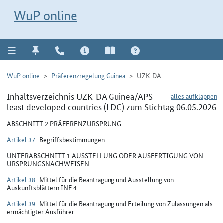
Direkt zur Navigation für Kontakt, Impressum, Aktuelles, Hilfe und FAQ
WuP-Navigation öffnen
Direkt zum Inhalt
WuP online
WuP online
Präferenzregelung Guinea
UZK-DA
Inhaltsverzeichnis UZK-DA Guinea/APS-
alles aufklappen
least developed countries (LDC) zum Stichtag 06.05.2026
ABSCHNITT 2 PRÄFERENZURSPRUNG
Artikel 37
Begriffsbestimmungen
UNTERABSCHNITT 1 AUSSTELLUNG ODER AUSFERTIGUNG VON
URSPRUNGSNACHWEISEN
Artikel 38
Mittel für die Beantragung und Ausstellung von
Auskunftsblättern INF 4
Artikel 39
Mittel für die Beantragung und Erteilung von Zulassungen als
ermächtigter Ausführer