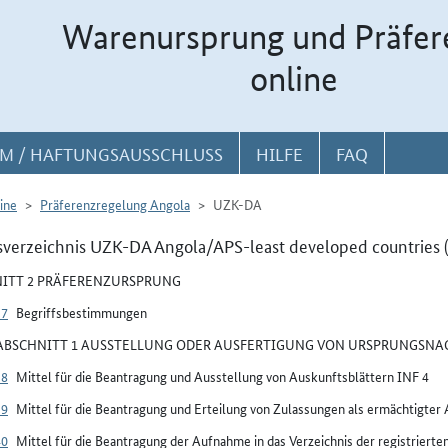
Warenursprung und Präfer
online
M / HAFTUNGSAUSSCHLUSS
HILFE
FAQ
ine
Präferenzregelung Angola
UZK-DA
sverzeichnis UZK-DA Angola/APS-least developed countries 
ITT 2 PRÄFERENZURSPRUNG
37
Begriffsbestimmungen
BSCHNITT 1 AUSSTELLUNG ODER AUSFERTIGUNG VON URSPRUNGSN
38
Mittel für die Beantragung und Ausstellung von Auskunftsblättern INF 4
39
Mittel für die Beantragung und Erteilung von Zulassungen als ermächtigter
40
Mittel für die Beantragung der Aufnahme in das Verzeichnis der registrierte