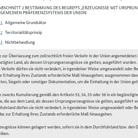
BSCHNITT 2 BESTIMMUNG DES BEGRIFFS „ERZEUGNISSE MIT URSPRUN
LGEMEINEN PRÄFERENZSYSTEMS DER UNION
41
Allgemeine Grundsätze
42
Territorialitätsprinzip
43
Nichtbehandlung
ie zur Überlassung zum zollrechtlich freien Verkehr in der Union angemeldeten
stigten Land, als dessen Ursprungserzeugnisse sie gelten, ausgeführt wurden.
n Verkehr dürfen sie nicht verändert, in irgendeiner Weise umgewandelt oder B
ur Erhaltung ihres Zustands erforderliche Maß hinausgehen; ausgenommen dav
tten, Siegeln oder sonstiger Dokumentation, um die Einhaltung in der Union ge
ie zwecks Kumulierung gemäß den Artikeln 53, 54, 55 oder 56 in ein begünstigt
ie, die aus dem Land, als dessen Ursprungserzeugnisse sie gelten, ausgeführt 
nfuhrland dürfen sie nicht verändert, in irgendeiner Weise umgewandelt oder B
das zur Erhaltung ihres Zustands erforderliche Maß hinausgehen.
rzeugnisse können gelagert werden, sofern sie in dem Durchfuhrland bzw. den
eiben.