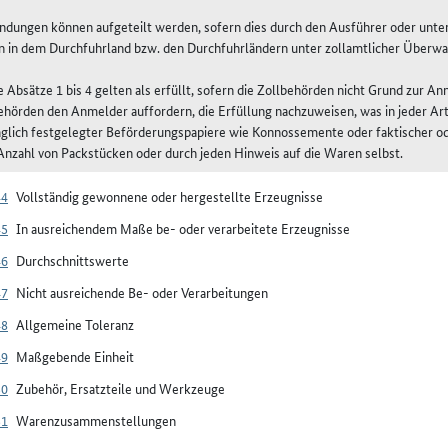
endungen können aufgeteilt werden, sofern dies durch den Ausführer oder unte
 in dem Durchfuhrland bzw. den Durchfuhrländern unter zollamtlicher Überwa
ie Absätze 1 bis 4 gelten als erfüllt, sofern die Zollbehörden nicht Grund zur 
ehörden den Anmelder auffordern, die Erfüllung nachzuweisen, was in jeder Art
aglich festgelegter Beförderungspapiere wie Konnossemente oder faktischer 
Anzahl von Packstücken oder durch jeden Hinweis auf die Waren selbst.
44
Vollständig gewonnene oder hergestellte Erzeugnisse
45
In ausreichendem Maße be- oder verarbeitete Erzeugnisse
46
Durchschnittswerte
47
Nicht ausreichende Be- oder Verarbeitungen
48
Allgemeine Toleranz
49
Maßgebende Einheit
50
Zubehör, Ersatzteile und Werkzeuge
51
Warenzusammenstellungen