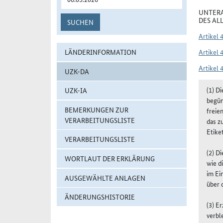
UNTERA
DES AL
SUCHEN
Artikel 
LÄNDERINFORMATION
Artikel 
Artikel 
UZK-DA
(1) D
UZK-IA
begün
BEMERKUNGEN ZUR
freie
VERARBEITUNGSLISTE
das z
Etike
VERARBEITUNGSLISTE
(2) D
WORTLAUT DER ERKLÄRUNG
wie d
im Ei
AUSGEWÄHLTE ANLAGEN
über 
ÄNDERUNGSHISTORIE
(3) E
verbl