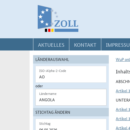
Direkt zur Navigation für Kontakt, Impressum, Aktuelles, Hilfe und FAQ
Direkt zur Länderauswahl und WuP-Navigation
Direkt zum Inhalt
AKTUELLES
KONTAKT
IMPRESSU
LÄNDERAUSWAHL
WuP onl
Inhalt
ISO-Alpha-2-Code
ABSCHN
oder
Artikel 
Ländername
UNTERA
Artikel 
STICHTAG ÄNDERN
Artikel 
Stichtag
Artikel 