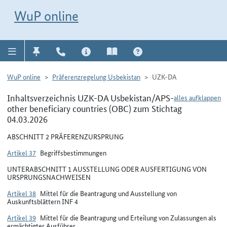
Direkt zur Navigation für Kontakt, Impressum, Aktuelles, Hilfe und FAQ
WuP-Navigation öffnen
Direkt zum Inhalt
WuP online
WuP online
Präferenzregelung Usbekistan
UZK-DA
Inhaltsverzeichnis UZK-DA Usbekistan/APS-
alles aufklappen
other beneficiary countries (OBC) zum Stichtag
04.03.2026
ABSCHNITT 2 PRÄFERENZURSPRUNG
Artikel 37
Begriffsbestimmungen
UNTERABSCHNITT 1 AUSSTELLUNG ODER AUSFERTIGUNG VON
URSPRUNGSNACHWEISEN
Artikel 38
Mittel für die Beantragung und Ausstellung von
Auskunftsblättern INF 4
Artikel 39
Mittel für die Beantragung und Erteilung von Zulassungen als
ermächtigter Ausführer