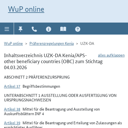
Direkt zur Navigation für Kontakt, Impressum, Aktuelles, Hilfe und FAQ
WuP-Navigation öffnen
Direkt zum Inhalt
WuP online
WuP online
Präferenzregelungen Kenia
UZK-DA
Inhaltsverzeichnis UZK-DA Kenia/APS-
alles aufklappen
other beneficiary countries (OBC) zum Stichtag
04.03.2026
ABSCHNITT 2 PRÄFERENZURSPRUNG
Artikel 37
Begriffsbestimmungen
UNTERABSCHNITT 1 AUSSTELLUNG ODER AUSFERTIGUNG VON
URSPRUNGSNACHWEISEN
Artikel 38
Mittel für die Beantragung und Ausstellung von
Auskunftsblättern INF 4
Artikel 39
Mittel für die Beantragung und Erteilung von Zulassungen als
ermächtigter Ausführer