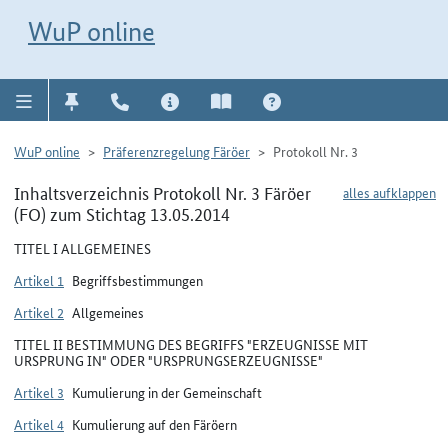
Direkt zur Navigation für Kontakt, Impressum, Aktuelles, Hilfe und FAQ
WuP-Navigation öffnen
Direkt zum Inhalt
WuP online
WuP online
Präferenzregelung Färöer
Protokoll Nr. 3
Inhaltsverzeichnis Protokoll Nr. 3 Färöer
alles aufklappen
(FO) zum Stichtag 13.05.2014
TITEL I ALLGEMEINES
Artikel 1
Begriffsbestimmungen
Artikel 2
Allgemeines
TITEL II BESTIMMUNG DES BEGRIFFS "ERZEUGNISSE MIT
URSPRUNG IN" ODER "URSPRUNGSERZEUGNISSE"
Artikel 3
Kumulierung in der Gemeinschaft
Artikel 4
Kumulierung auf den Färöern