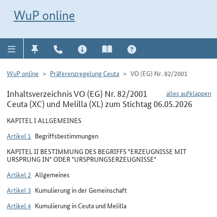
Direkt zur Navigation für Kontakt, Impressum, Aktuelles, Hilfe und FAQ
WuP-Navigation öffnen
Direkt zum Inhalt
WuP online
WuP online
Präferenzregelung Ceuta
VO (EG) Nr. 82/2001
Inhaltsverzeichnis VO (EG) Nr. 82/2001
alles aufklappen
Ceuta (XC) und Melilla (XL) zum Stichtag 06.05.2026
KAPITEL I ALLGEMEINES
Artikel 1
Begriffsbestimmungen
KAPITEL II BESTIMMUNG DES BEGRIFFS "ERZEUGNISSE MIT
URSPRUNG IN" ODER "URSPRUNGSERZEUGNISSE"
Artikel 2
Allgemeines
Artikel 3
Kumulierung in der Gemeinschaft
Artikel 4
Kumulierung in Ceuta und Melilla