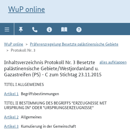
Direkt zur Navigation für Kontakt, Impressum, Aktuelles, Hilfe und FAQ
WuP-Navigation öffnen
Direkt zum Inhalt
WuP online
WuP online
Präferenzregelung Besetzte palästinensische Gebiete
Protokoll Nr. 3
Inhaltsverzeichnis Protokoll Nr. 3 Besetzte
alles aufklappen
palästinensische Gebiete/Westjordanland u.
Gazastreifen (PS) - C zum Stichtag 23.11.2015
TITEL I ALLGEMEINES
Artikel 1
Begriffsbestimmungen
TITEL II BESTIMMUNG DES BEGRIFFS "ERZEUGNISSE MIT
URSPRUNG IN" ODER "URSPRUNGSERZEUGNISSE"
Artikel 2
Allgemeines
Artikel 3
Kumulierung in der Gemeinschaft