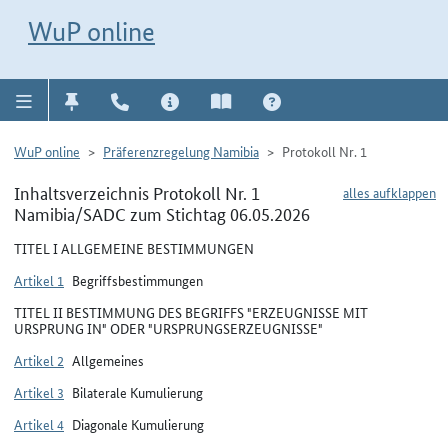
Direkt zur Navigation für Kontakt, Impressum, Aktuelles, Hilfe und FAQ
WuP-Navigation öffnen
Direkt zum Inhalt
WuP online
WuP online
Präferenzregelung Namibia
Protokoll Nr. 1
Inhaltsverzeichnis Protokoll Nr. 1
alles aufklappen
Namibia/SADC zum Stichtag 06.05.2026
TITEL I ALLGEMEINE BESTIMMUNGEN
Artikel 1
Begriffsbestimmungen
TITEL II BESTIMMUNG DES BEGRIFFS "ERZEUGNISSE MIT
URSPRUNG IN" ODER "URSPRUNGSERZEUGNISSE"
Artikel 2
Allgemeines
Artikel 3
Bilaterale Kumulierung
Artikel 4
Diagonale Kumulierung