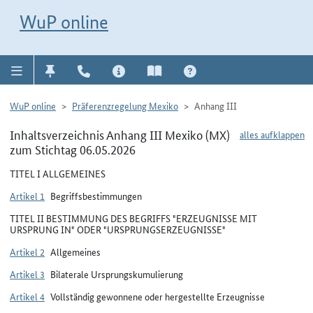
Direkt zur Navigation für Kontakt, Impressum, Aktuelles, Hilfe und FAQ
WuP-Navigation öffnen
Direkt zum Inhalt
WuP online
WuP online
Präferenzregelung Mexiko
Anhang III
Inhaltsverzeichnis Anhang III Mexiko (MX)
alles aufklappen
zum Stichtag 06.05.2026
TITEL I ALLGEMEINES
Artikel 1
Begriffsbestimmungen
TITEL II BESTIMMUNG DES BEGRIFFS "ERZEUGNISSE MIT
URSPRUNG IN" ODER "URSPRUNGSERZEUGNISSE"
Artikel 2
Allgemeines
Artikel 3
Bilaterale Ursprungskumulierung
Artikel 4
Vollständig gewonnene oder hergestellte Erzeugnisse