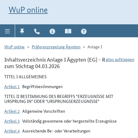
Direkt zur Navigation für Kontakt, Impressum, Aktuelles, Hilfe und FAQ
WuP-Navigation öffnen
Direkt zum Inhalt
WuP online
WuP online
Präferenzregelung Ägypten
Anlage I
Inhaltsverzeichnis Anlage I Ägypten (EG) - R
alles aufklappen
zum Stichtag 04.03.2026
TITEL I ALLGEMEINES
Artikel 1
Begriffsbestimmungen
TITEL II BESTIMMUNG DES BEGRIFFS "ERZEUGNISSE MIT
URSPRUNG IN" ODER "URSPRUNGSERZEUGNISSE"
Artikel 2
Allgemeine Vorschriften
Artikel 3
Vollständig gewonnene oder hergestellte Erzeugnisse
Artikel 4
Ausreichende Be- oder Verarbeitungen